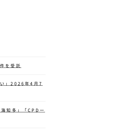
案件を受託
」2026年4月7
海知多」「CPD一